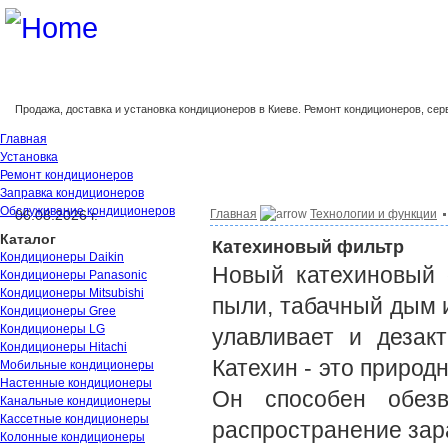
Продажа, доставка и установка кондиционеров в Киеве. Ремонт кондиционеров, се
Главная
Установка
Ремонт кондиционеров
Заправка кондиционеров
Обслуживание кондиционеров
06.08.2026 г.
Главная
Технологии и функции
Каталог
Катехиновый фильтр
Кондиционеры Daikin
Новый катехиновый 
Кондиционеры Panasonic
Кондиционеры Mitsubishi
пыли, табачный дым и
Кондиционеры Gree
Кондиционеры LG
улавливает и дезак
Кондиционеры Hitachi
Катехин - это природ
Мобильные кондиционеры
Настенные кондиционеры
Он способен обезв
Канальные кондиционеры
Кассетные кондиционеры
распространение зар
Колонные кондиционеры