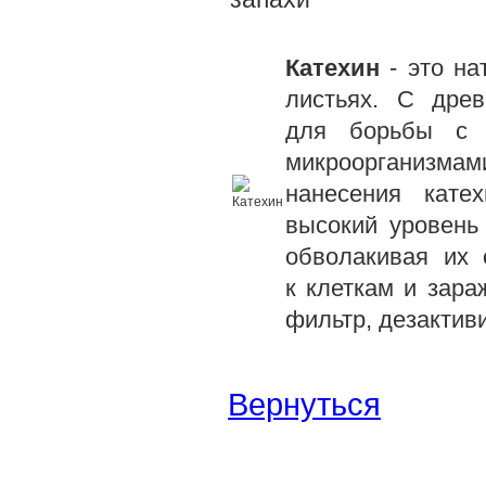
Катехин
- это на
листьях. С дре
для борьбы с в
микроорганизма
нанесения кате
высокий уровень 
обволакивая их 
к клеткам и зара
фильтр, дезактив
Вернуться