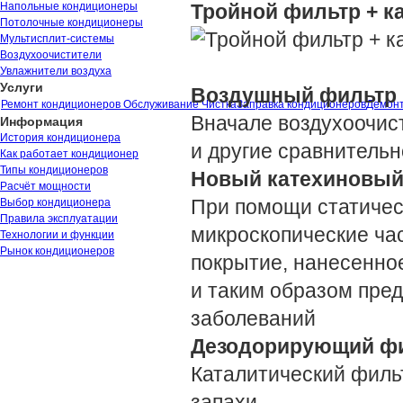
Напольные кондиционеры
Тройной фильтр + к
Потолочные кондиционеры
Мультисплит-системы
Воздухоочистители
Увлажнители воздуха
Услуги
Воздушный фильтр
Ремонт кондиционеров
Обслуживание Чистка
Заправка кондиционеров
Демонт
Вначале воздухоочис
Информация
История кондиционера
и другие сравнитель
Как работает кондиционер
Типы кондиционеров
Новый катехиновый
Расчёт мощности
При помощи статическ
Выбор кондиционера
Правила эксплуатации
микроскопические ча
Технологии и функции
Рынок кондиционеров
покрытие, нанесенное
и таким образом пре
заболеваний
Дезодорирующий ф
Каталитический филь
запахи