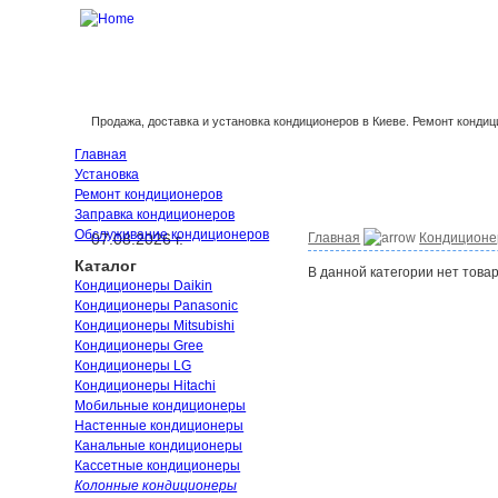
Продажа, доставка и установка кондиционеров в Киеве. Ремонт конди
Главная
Установка
Ремонт кондиционеров
Заправка кондиционеров
Обслуживание кондиционеров
07.08.2026 г.
Главная
Кондицион
Каталог
В данной категории нет товар
Кондиционеры Daikin
Кондиционеры Panasonic
Кондиционеры Mitsubishi
Кондиционеры Gree
Кондиционеры LG
Кондиционеры Hitachi
Мобильные кондиционеры
Настенные кондиционеры
Канальные кондиционеры
Кассетные кондиционеры
Колонные кондиционеры